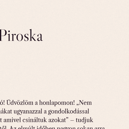
 Piroska
tó! Üdvözlöm a honlapomon! „Nem
mákat ugyanazzal a gondolkodással
 amivel csináltuk azokat” – tudjuk
től. Az elmúlt időben nagyon sokan arra