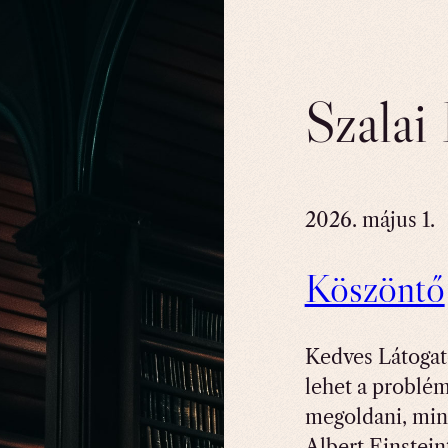
Szalai
2026. május 1.
Köszöntő
Kedves Látoga
lehet a problé
megoldani, mint
Albert Einstein