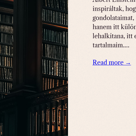
inspiráltak, h
gondolataimat, 
hanem itt külön
lehalkítana, it
tartalmaim.…
Read more →